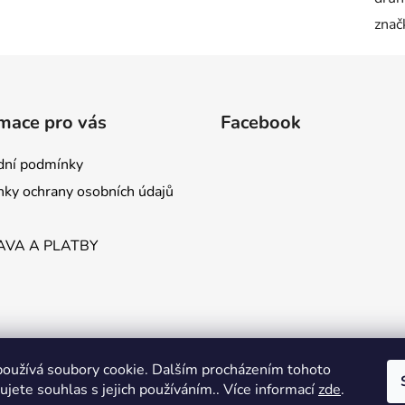
znač
mace pro vás
Facebook
ní podmínky
ky ochrany osobních údajů
VA A PLATBY
oužívá soubory cookie. Dalším procházením tohoto
jete souhlas s jejich používáním.. Více informací
zde
.