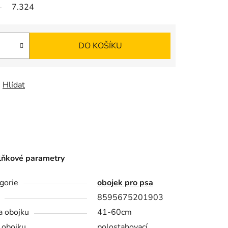
K
7.324
O
DO KOŠÍKU
Š
Í
Hlídat
K
ňkové parametry
gorie
obojek pro psa
8595675201903
a obojku
41-60cm
 obojku
polostahovací