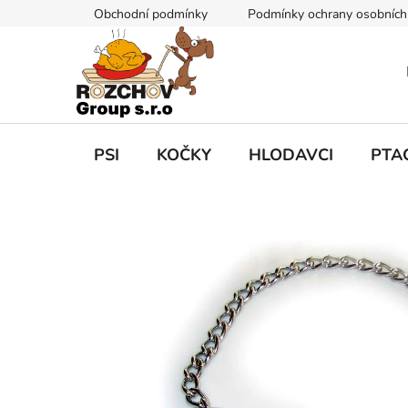
P
Obchodní podmínky
Podmínky ochrany osobních
ř
e
j
í
t
n
a
PSI
KOČKY
HLODAVCI
PTA
o
b
s
a
h