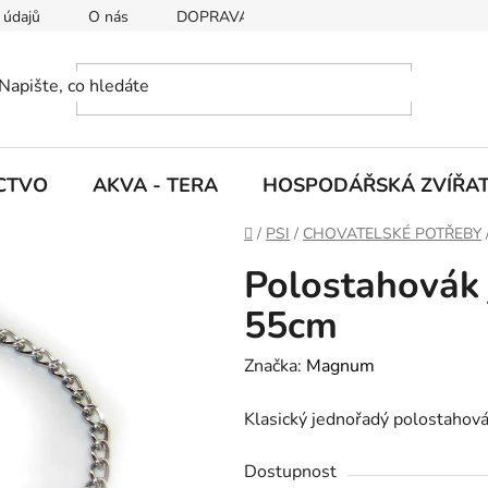
 údajů
O nás
DOPRAVA A PLATBY
CTVO
AKVA - TERA
HOSPODÁŘSKÁ ZVÍŘA
D
/
PSI
/
CHOVATELSKÉ POTŘEBY
o
Polostahovák
m
ů
55cm
Značka:
Magnum
Klasický jednořadý polostahová
Dostupnost