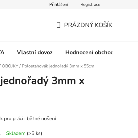
Přihlášení
Registrace
PRÁZDNÝ KOŠÍK
N
Á
TA
Vlastní dovoz
Hodnocení obchodu
Ko
K
/
OBOJKY
/
Polostahovák jednořadý 3mm x 55cm
 jednořadý 3mm x
U
P
N
k pro práci i běžné nošení
Í
Skladem
(>5 ks)