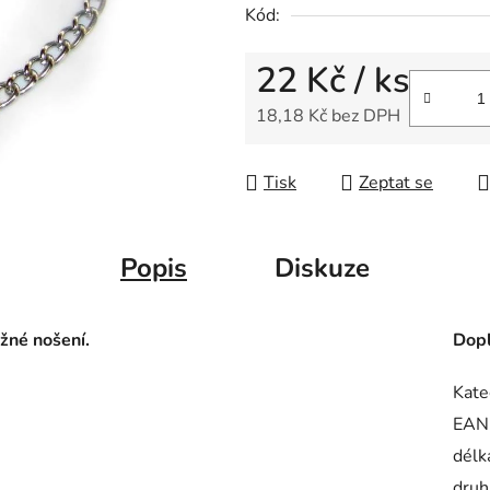
Kód:
22 Kč
/ ks
18,18 Kč bez DPH
Měrná cena:
Tisk
Zeptat se
Popis
Diskuze
žné nošení.
Dopl
Kate
EAN
délk
druh