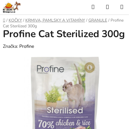
P
H
N
ř
l
Á
e
D
/
KOČKY
/
KRMIVA, PAMLSKY A VITAMÍNY
/
GRANULE
/
Profine
j
o
e
K
Cat Sterilized 300g
í
Profine Cat Sterilized 300g
m
t
ů
d
U
n
Značka:
Profine
a
a
P
o
t
N
b
s
Í
a
h
K
O
Š
Í
K