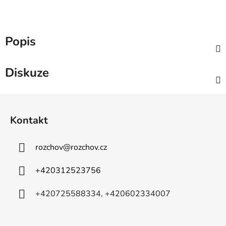
Popis
Diskuze
Z
á
Kontakt
p
a
rozchov
@
rozchov.cz
t
í
+420312523756
+420725588334, +420602334007