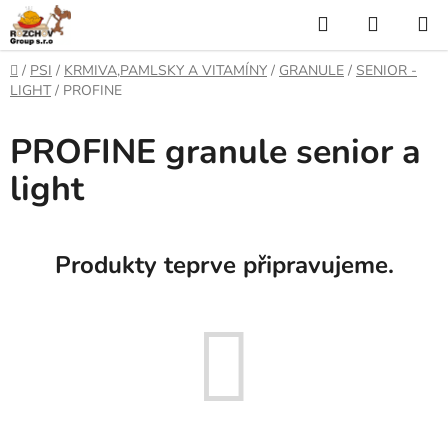
P
H
N
ř
l
Á
e
D
/
PSI
/
KRMIVA,PAMLSKY A VITAMÍNY
/
GRANULE
/
SENIOR -
j
o
e
K
LIGHT
/
PROFINE
í
m
t
ů
d
U
PROFINE granule senior a
n
a
a
P
light
o
t
N
b
s
Í
a
Produkty teprve připravujeme.
h
K
O
Š
Í
K