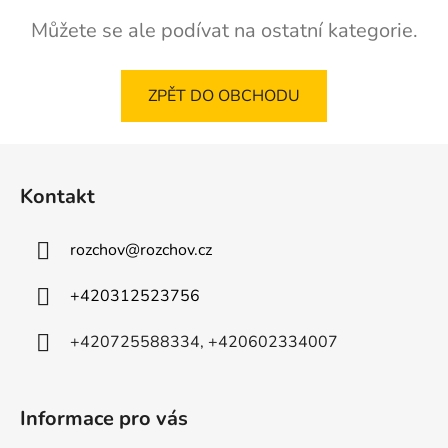
Můžete se ale podívat na ostatní kategorie.
ZPĚT DO OBCHODU
Z
á
Kontakt
p
a
rozchov
@
rozchov.cz
t
í
+420312523756
+420725588334, +420602334007
Informace pro vás