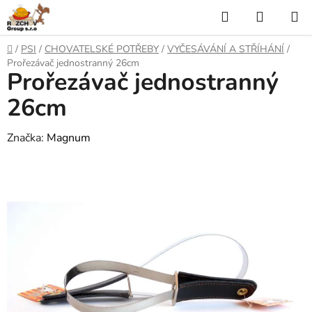
P
H
N
ř
l
Á
e
D
/
PSI
/
CHOVATELSKÉ POTŘEBY
/
VYČESÁVÁNÍ A STŘÍHÁNÍ
/
j
o
e
K
Prořezávač jednostranný 26cm
í
Prořezávač jednostranný
m
t
ů
d
U
n
26cm
a
a
P
o
Značka:
Magnum
t
N
b
s
Í
a
h
K
O
Š
Í
K