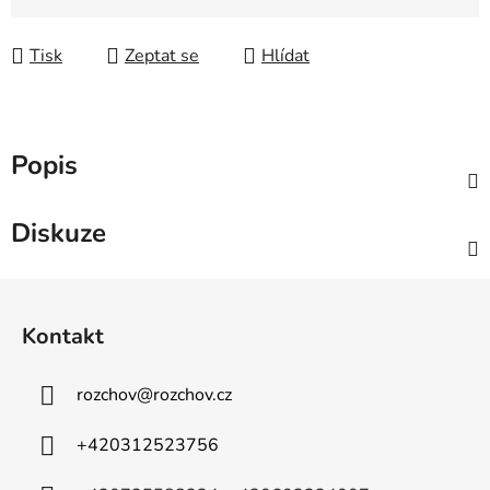
Měrná cena:
Tisk
Zeptat se
Hlídat
Popis
Diskuze
Z
á
Kontakt
p
a
rozchov
@
rozchov.cz
t
í
+420312523756