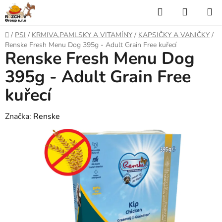
P
H
N
ř
l
Á
e
D
/
PSI
/
KRMIVA,PAMLSKY A VITAMÍNY
/
KAPSIČKY A VANIČKY
/
j
o
e
K
Renske Fresh Menu Dog 395g - Adult Grain Free kuřecí
í
Renske Fresh Menu Dog
m
t
ů
d
U
n
395g - Adult Grain Free
a
a
P
kuřecí
o
t
N
b
s
Značka:
Renske
Í
a
h
K
O
Š
Í
K