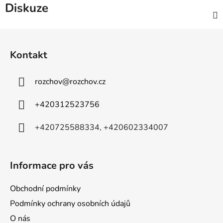
Diskuze
Z
á
Kontakt
p
a
rozchov
@
rozchov.cz
t
í
+420312523756
+420725588334, +420602334007
Informace pro vás
Obchodní podmínky
Podmínky ochrany osobních údajů
O nás