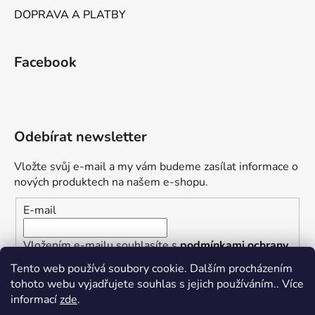
DOPRAVA A PLATBY
Facebook
Odebírat newsletter
Vložte svůj e-mail a my vám budeme zasílat informace o
nových produktech na našem e-shopu.
E-mail
Vložením e-mailu souhlasíte s
podmínkami ochrany
osobních údajů
Tento web používá soubory cookie. Dalším procházením
tohoto webu vyjadřujete souhlas s jejich používáním.. Více
PŘIHLÁSIT SE
informací
zde
.