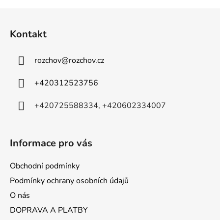
Z
á
Kontakt
p
a
rozchov
@
rozchov.cz
t
í
+420312523756
+420725588334, +420602334007
Informace pro vás
Obchodní podmínky
Podmínky ochrany osobních údajů
O nás
DOPRAVA A PLATBY