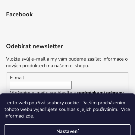
Facebook
Odebírat newsletter
Vložte svůj e-mail a my vám budeme zasílat informace o
nových produktech na našem e-shopu.
E-mail
Vložením e-mailu souhlasíte s
podmínkami ochrany
osobních údajů
Tento web používá soubory cookie. Dalším procházením
tohoto webu vyjadřujete souhlas s jejich používáním.. Více
PŘIHLÁSIT SE
informací
zde
.
Nastavení