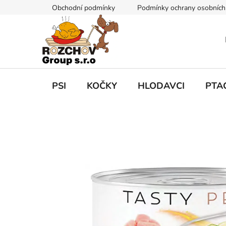
P
Obchodní podmínky
Podmínky ochrany osobních
ř
e
j
í
t
n
a
PSI
KOČKY
HLODAVCI
PTA
o
b
s
a
h