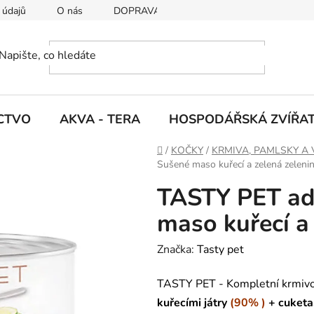
 údajů
O nás
DOPRAVA A PLATBY
CTVO
AKVA - TERA
HOSPODÁŘSKÁ ZVÍŘA
D
/
KOČKY
/
KRMIVA, PAMLSKY A 
o
Sušené maso kuřecí a zelená zeleni
m
TASTY PET ad
ů
maso kuřecí a
Značka:
Tasty pet
TASTY PET - Kompletní krmiv
kuřecími játry
(90% )
+ cuketa