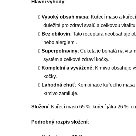
Hlavní výhody:
Vysoký obsah masa:
Kuřecí maso a kuřecí 
důležité pro zdraví svalů a celkovou vitalitu
Bez obilovin:
Tato receptura neobsahuje obil
nebo alergiemi.
Superpotraviny:
Cuketa je bohatá na vitamí
systém a celkové zdraví kočky.
Kompletní a vyvážené:
Krmivo obsahuje vše
kočky.
Lahodná chuť:
Kombinace kuřecího masa a 
krmivo zamiluje.
Složení:
Kuřecí maso 65 %, kuřecí játra 26 %, cu
Podrobný rozpis složení: