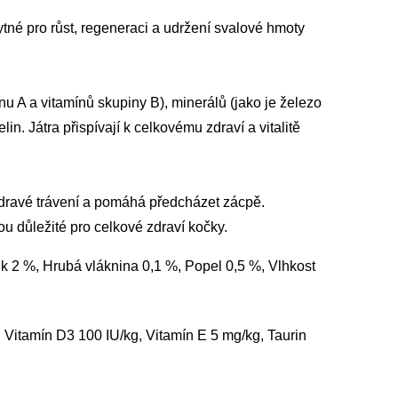
bytné pro růst, regeneraci a udržení svalové hmoty
u A a vitamínů skupiny B), minerálů (jako je železo
in. Játra přispívají k celkovému zdraví a vitalitě
zdravé trávení a pomáhá předcházet zácpě.
ou důležité pro celkové zdraví kočky.
k 2 %, Hrubá vláknina 0,1 %, Popel 0,5 %, Vlhkost
 Vitamín D3 100 IU/kg, Vitamín E 5 mg/kg, Taurin