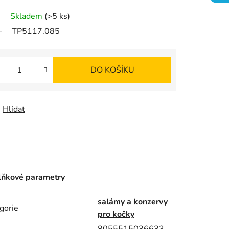
K
Skladem
(>5 ks)
O
TP5117.085
Š
DO KOŠÍKU
Í
K
Hlídat
ňkové parametry
salámy a konzervy
gorie
pro kočky