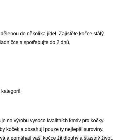
ělenou do několika jídel. Zajistěte kočce stálý
hladničce a spotřebujte do 2 dnů.
kategorií.
je na výrobu vysoce kvalitních krmiv pro kočky.
by koček a obsahují pouze ty nejlepší suroviny.
á a pomáhají vaší kočce žít dlouhý a šťastný život.