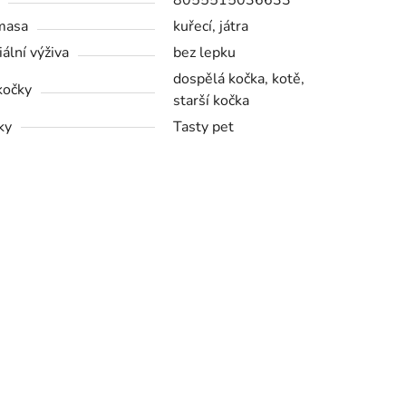
8055515036633
masa
kuřecí, játra
iální výživa
bez lepku
dospělá kočka, kotě,
kočky
starší kočka
ky
Tasty pet