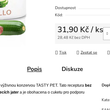
Dostupnost
Kód:
31,90 Kč
/ ks
28,48 Kč bez DPH
Měrná cena:
Tisk
Zeptat se
Popis
Diskuze
Dopl
 a výživnou konzervou TASTY PET. Tato receptura
bez
cích jater
a je obohacena o cuketu pro podporu
Kate