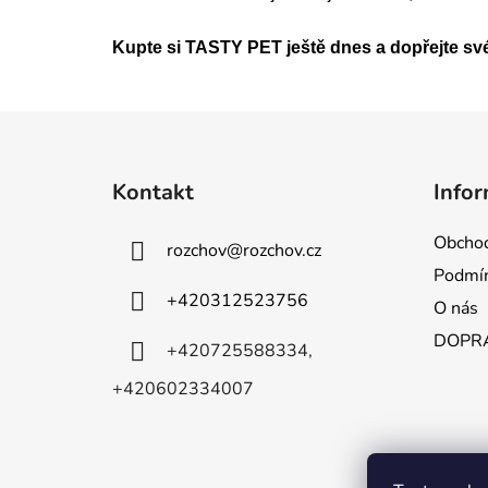
Kupte si TASTY PET ještě dnes a dopřejte své
Z
á
Kontakt
Infor
p
a
Obchod
rozchov
@
rozchov.cz
t
Podmín
í
+420312523756
O nás
DOPRA
+420725588334,
+420602334007