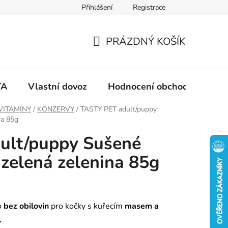
Přihlášení
Registrace
PRÁZDNÝ KOŠÍK
N
Á
TA
Vlastní dovoz
Hodnocení obchodu
Ko
K
VITAMÍNY
/
KONZERVY
/
TASTY PET adult/puppy
na 85g
U
ult/puppy Sušené
P
 zelená zelenina 85g
N
Í
o
bez obilovin
pro kočky s kuřecím
masem a
.