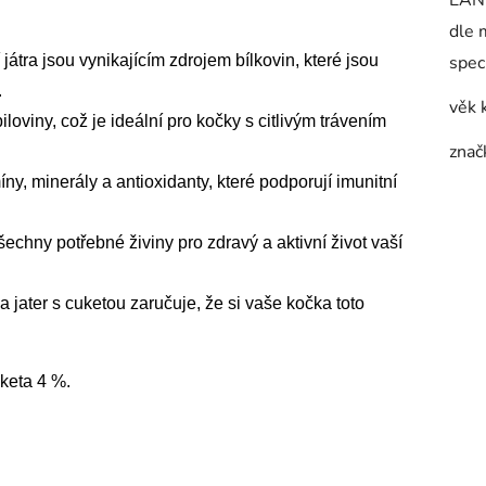
EAN
dle 
játra jsou vynikajícím zdrojem bílkovin, které jsou
spec
.
věk 
oviny, což je ideální pro kočky s citlivým trávením
znač
ny, minerály a antioxidanty, které podporují imunitní
chny potřebné živiny pro zdravý a aktivní život vaší
jater s cuketou zaručuje, že si vaše kočka toto
keta 4 %.