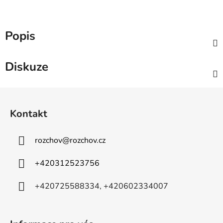
Popis
Diskuze
Z
á
Kontakt
p
a
rozchov
@
rozchov.cz
t
í
+420312523756
+420725588334, +420602334007