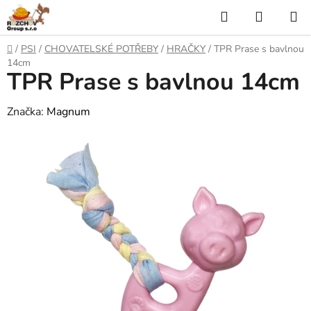
P
H
N
ř
l
Á
e
D
/
PSI
/
CHOVATELSKÉ POTŘEBY
/
HRAČKY
/
TPR Prase s bavlnou
j
o
e
K
14cm
í
TPR Prase s bavlnou 14cm
m
t
ů
d
U
n
Značka:
Magnum
a
a
P
o
t
N
b
s
Í
a
h
K
O
Š
Í
K