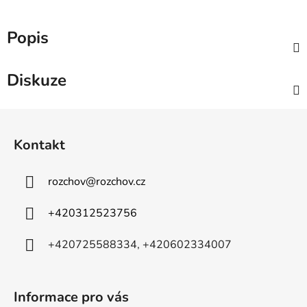
Popis
Diskuze
Z
á
Kontakt
p
a
rozchov
@
rozchov.cz
t
í
+420312523756
+420725588334, +420602334007
Informace pro vás