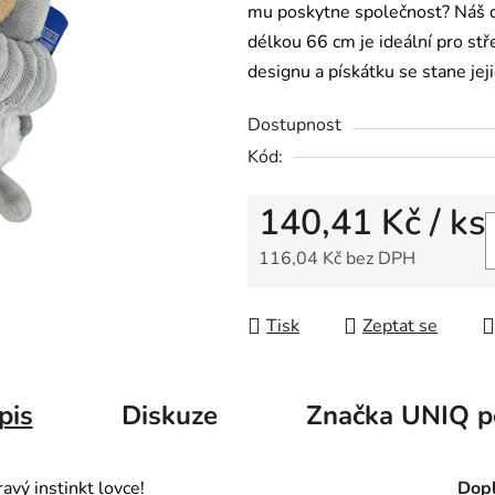
mu poskytne společnost? Náš obř
délkou 66 cm je ideální pro stř
designu a pískátku se stane je
Dostupnost
Kód:
140,41 Kč
/ ks
116,04 Kč bez DPH
Měrná cena:
Tisk
Zeptat se
pis
Diskuze
Značka
UNIQ p
avý instinkt lovce!
Dopl