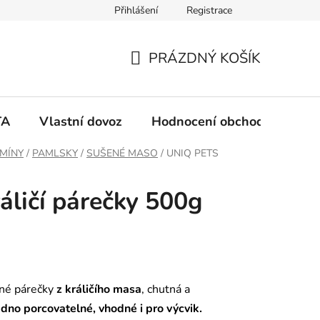
Přihlášení
Registrace
PRÁZDNÝ KOŠÍK
N
Á
TA
Vlastní dovoz
Hodnocení obchodu
Ko
K
AMÍNY
/
PAMLSKY
/
SUŠENÉ MASO
/
UNIQ PETS
U
ličí párečky 500g
P
N
Í
ené párečky
z králičího masa
, chutná a
dno porcovatelné, vhodné i pro výcvik.