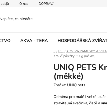
 údajů
O nás
DOPRAVA A PLATBY
CTVO
AKVA - TERA
HOSPODÁŘSKÁ ZVÍŘA
D
/
PSI
/
KRMIVA,PAMLSKY A VIT
o
Králičí párečky 500g (měkké)
m
UNIQ PETS Krá
ů
(měkké)
Značka:
UNIQ pets
Odměna pro malé i velké: suš
stravitelná svačinka, čistě a
sna