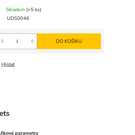
K
Skladem
(>5 ks)
O
UDS0046
Š
DO KOŠÍKU
Í
K
Hlídat
ets
ňkové parametry