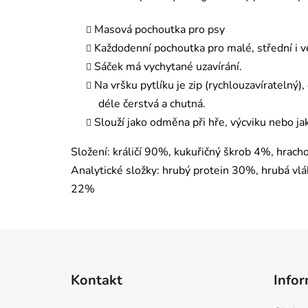
Masová pochoutka pro psy
Každodenní pochoutka pro malé, střední i v
Sáček má vychytané uzavírání.
Na vršku pytlíku je zip (rychlouzavíratelný
déle čerstvá a chutná.
Slouží jako odměna při hře, výcviku nebo ja
Složení: králičí 90%, kukuřičný škrob 4%, hrach
Analytické složky: hrubý protein 30%, hrubá vl
22%
Z
á
Kontakt
Infor
p
a