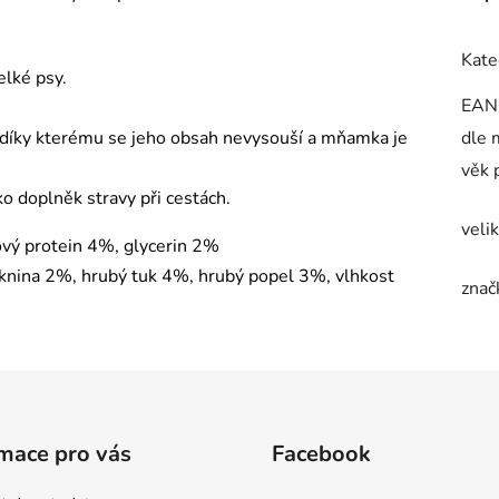
Kate
elké psy.
EAN
), díky kterému se jeho obsah nevysouší a mňamka je
dle 
věk 
ko doplněk stravy při cestách.
veli
ový protein 4%, glycerin 2%
áknina 2%, hrubý tuk 4%, hrubý popel 3%, vlhkost
znač
mace pro vás
Facebook