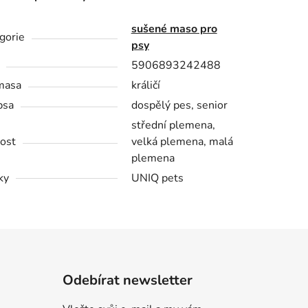
sušené maso pro
gorie
psy
5906893242488
masa
králičí
psa
dospělý pes, senior
střední plemena,
kost
velká plemena, malá
plemena
ky
UNIQ pets
Odebírat newsletter