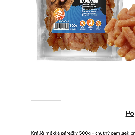
Po
Králičí měkké párečky 500g - chutný pamlsek pr