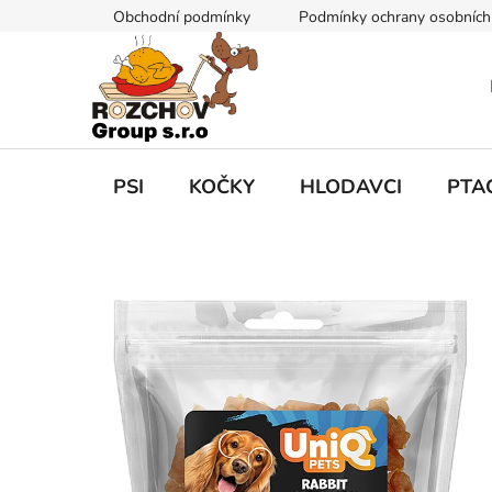
P
Obchodní podmínky
Podmínky ochrany osobních
ř
e
j
í
t
n
a
PSI
KOČKY
HLODAVCI
PTA
o
b
s
a
h