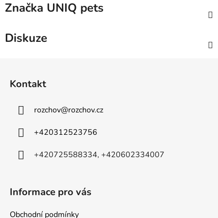
Značka
UNIQ pets
Diskuze
Z
á
Kontakt
p
a
rozchov
@
rozchov.cz
t
í
+420312523756
+420725588334, +420602334007
Informace pro vás
Obchodní podmínky