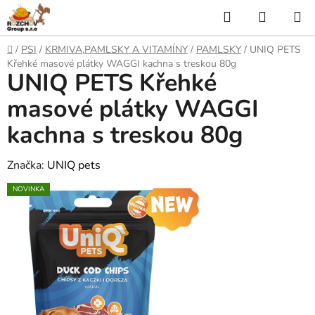
P
H
N
ř
l
Á
e
D
/
PSI
/
KRMIVA,PAMLSKY A VITAMÍNY
/
PAMLSKY
/
UNIQ PETS
j
o
e
K
Křehké masové plátky WAGGI kachna s treskou 80g
í
UNIQ PETS Křehké
m
t
ů
d
U
n
masové plátky WAGGI
a
a
P
kachna s treskou 80g
o
t
N
b
s
Značka:
UNIQ pets
Í
a
NOVINKA
h
K
O
Š
Í
K