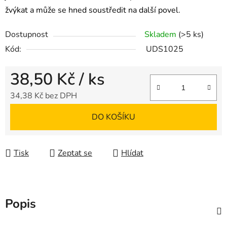
žvýkat a může se hned soustředit na další povel.
Dostupnost
Skladem
(>5 ks)
Kód:
UDS1025
38,50 Kč
/ ks
34,38 Kč bez DPH
Měrná cena:
DO KOŠÍKU
Tisk
Zeptat se
Hlídat
Popis