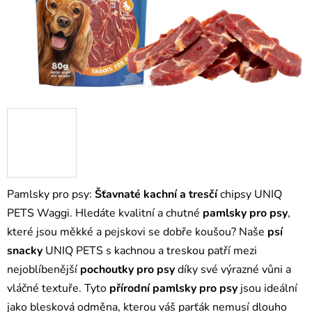
Pamlsky pro psy:
Šťavnaté
kachní a tresčí
chipsy UNIQ
PETS Waggi. Hledáte kvalitní a chutné
pamlsky pro psy
,
které jsou měkké a pejskovi se dobře koušou? Naše
psí
snacky
UNIQ PETS s kachnou a treskou patří mezi
nejoblíbenější
pochoutky pro psy
díky své výrazné vůni a
vláčné textuře. Tyto
přírodní pamlsky pro psy
jsou ideální
jako blesková odměna, kterou váš parťák nemusí dlouho