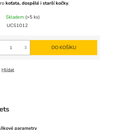
K
pro
koťata, dospělé i starší kočky
.
O
Skladem
(>5 ks)
UCS1012
Š
Í
DO KOŠÍKU
K
Hlídat
ets
ňkové parametry