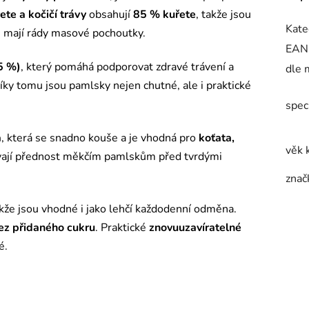
te a kočičí trávy
obsahují
85 % kuřete
, takže jsou
Kate
ré mají rády masové pochoutky.
EAN
(5 %)
, který pomáhá podporovat zdravé trávení a
dle 
Díky tomu jsou pamlsky nejen chutné, ale i praktické
spec
a
, která se snadno kouše a je vhodná pro
koťata,
věk 
 dávají přednost měkčím pamlskům před tvrdými
znač
akže jsou vhodné i jako lehčí každodenní odměna.
ez přidaného cukru
. Praktické
znovuuzavíratelné
é.