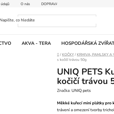
 údajů
O nás
DOPRAVA A PLATBY
CTVO
AKVA - TERA
HOSPODÁŘSKÁ ZVÍŘA
D
/
KOČKY
/
KRMIVA, PAMLSKY A 
o
s kočičí trávou 50g
m
UNIQ PETS Kuř
ů
kočičí trávou 
Značka:
UNIQ pets
Měkké kuřecí mini plátky pro 
trávení a omezení tvorby tri