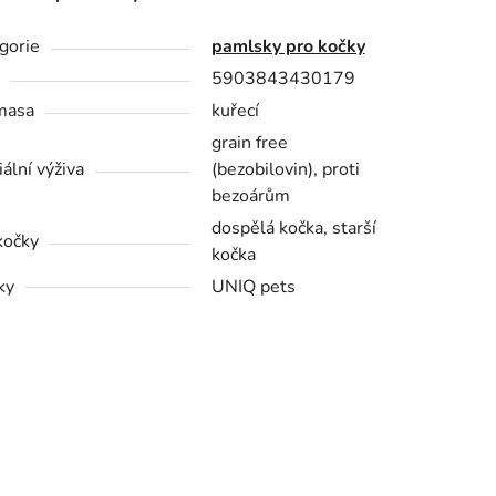
gorie
pamlsky pro kočky
5903843430179
masa
kuřecí
grain free
iální výživa
(bezobilovin), proti
bezoárům
dospělá kočka, starší
kočky
kočka
ky
UNIQ pets