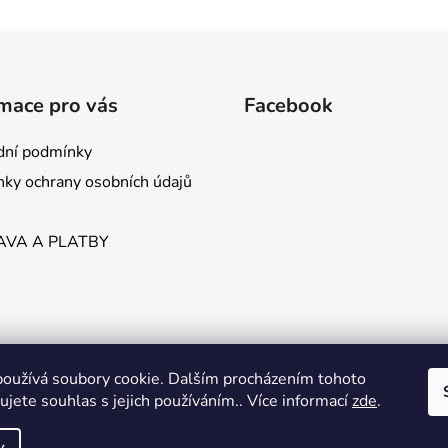
mace pro vás
Facebook
ní podmínky
ky ochrany osobních údajů
VA A PLATBY
oužívá soubory cookie. Dalším procházením tohoto
jete souhlas s jejich používáním.. Více informací
zde
.