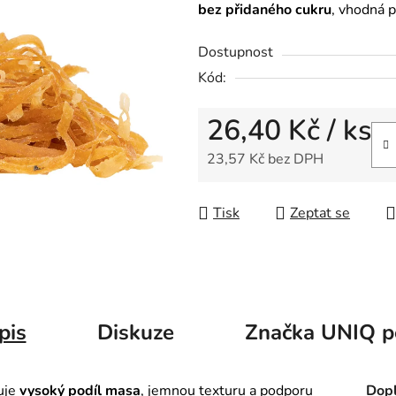
bez přidaného cukru
, vhodná 
Dostupnost
Kód:
26,40 Kč
/ ks
23,57 Kč bez DPH
Měrná cena:
Tisk
Zeptat se
pis
Diskuze
Značka
UNIQ p
uje
vysoký podíl masa
, jemnou texturu a podporu
Dopl