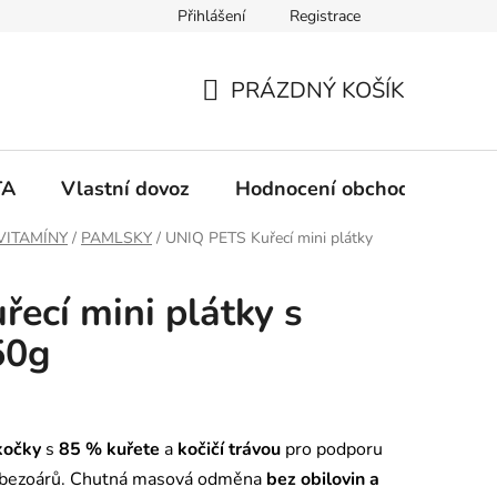
Přihlášení
Registrace
PRÁZDNÝ KOŠÍK
N
Á
TA
Vlastní dovoz
Hodnocení obchodu
Ko
K
VITAMÍNY
/
PAMLSKY
/
UNIQ PETS Kuřecí mini plátky
U
ecí mini plátky s
P
50g
N
Í
kočky
s
85 % kuřete
a
kočičí trávou
pro podporu
chobezoárů. Chutná masová odměna
bez obilovin a