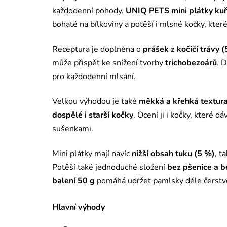
každodenní pohody.
UNIQ PETS mini plátky kuře
bohaté na bílkoviny a potěší i mlsné kočky, kte
Receptura je doplněna o
prášek z kočičí trávy 
může přispět ke snížení tvorby
trichobezoárů
. 
pro každodenní mlsání.
Velkou výhodou je také
měkká a křehká textur
dospělé i starší kočky
. Ocení ji i kočky, které
sušenkami.
Mini plátky mají navíc
nižší obsah tuku (5 %)
, t
Potěší také jednoduché složení
bez pšenice a b
balení 50 g
pomáhá udržet pamlsky déle čerstv
Hlavní výhody