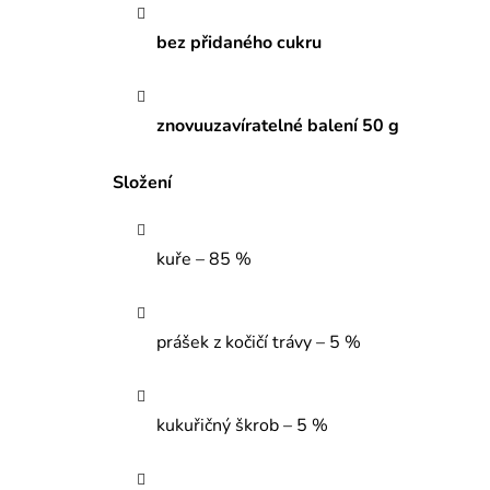
bez přidaného cukru
znovuuzavíratelné balení 50 g
Složení
kuře – 85 %
prášek z kočičí trávy – 5 %
kukuřičný škrob – 5 %