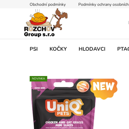
P
Obchodní podmínky
Podmínky ochrany osobních
ř
e
j
í
t
n
a
PSI
KOČKY
HLODAVCI
PTA
o
b
s
a
h
NOVINKA