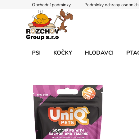
P
Obchodní podmínky
Podmínky ochrany osobních
ř
e
j
í
t
n
a
PSI
KOČKY
HLODAVCI
PTA
o
b
s
a
h