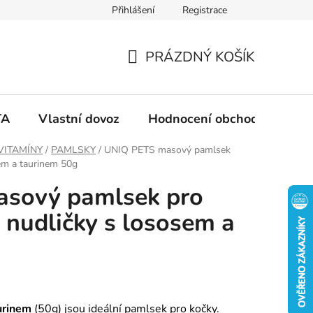
Přihlášení
Registrace
PRÁZDNÝ KOŠÍK
N
Á
TA
Vlastní dovoz
Hodnocení obchodu
Ko
K
VITAMÍNY
/
PAMLSKY
/
UNIQ PETS masový pamlsek
em a taurinem 50g
U
sový pamlsek pro
P
 nudličky s lososem a
N
Í
urinem
(50g) jsou ideální pamlsek pro kočky.