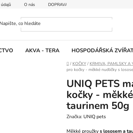
 údajů
O nás
DOPRAVA A PLATBY
CTVO
AKVA - TERA
HOSPODÁŘSKÁ ZVÍŘA
D
/
KOČKY
/
KRMIVA, PAMLSKY A 
o
pro kočky - měkké nudličky s losos
m
UNIQ PETS ma
ů
kočky - měkké
taurinem 50g
Značka:
UNIQ pets
Měkké proužky
s lososem a ta