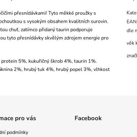
Kate
čičími přesnídávkami! Tyto měkké proužky s
ochoutkou s vysokým obsahem kvalitních surovin.
EAN
ou chuť, zatímco přidaný taurin podporuje
dle 
jsou tyto přesnídávky skvělým zdrojem energie pro
věk 
znač
protein 5%, kukuřičný škrob 4%, taurin 1%.
áknina 2%, hrubý tuk 4%, hrubý popel 3%, vlhkost
mace pro vás
Facebook
ní podmínky