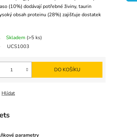
K
aso (10%) dodávají potřebné živiny, taurin
vysoký obsah proteinu (28%) zajišťuje dostatek
O
Š
Skladem
(>5 ks)
UCS1003
Í
K
DO KOŠÍKU
Hlídat
ets
ňkové parametry