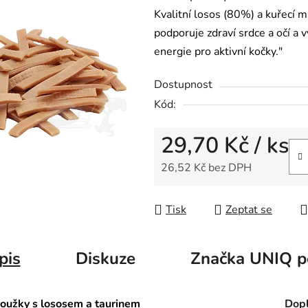
Kvalitní losos (80%) a kuřecí m
podporuje zdraví srdce a očí a 
energie pro aktivní kočky."
Dostupnost
Kód:
29,70 Kč
/ ks
26,52 Kč bez DPH
Měrná cena:
Tisk
Zeptat se
pis
Diskuze
Značka
UNIQ p
oužky s lososem a taurinem
Dopl