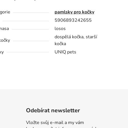
gorie
pamlsky pro kočky
5906893242655
masa
losos
dospělá kočka, starší
kočky
kočka
ky
UNIQ pets
Odebírat newsletter
Vložte svůj e-mail a my vám