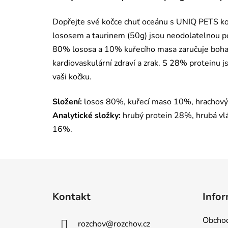
Dopřejte své kočce chuť oceánu s UNIQ PETS ko
lososem a taurinem (50g) jsou neodolatelnou p
80% lososa a 10% kuřecího masa zaručuje bohat
kardiovaskulární zdraví a zrak. S 28% proteinu 
vaši kočku.
Složení:
losos 80%, kuřecí maso 10%, hrachový 
Analytické složky:
hrubý protein 28%, hrubá vl
16%.
Z
á
Kontakt
Infor
p
a
Obchod
rozchov
@
rozchov.cz