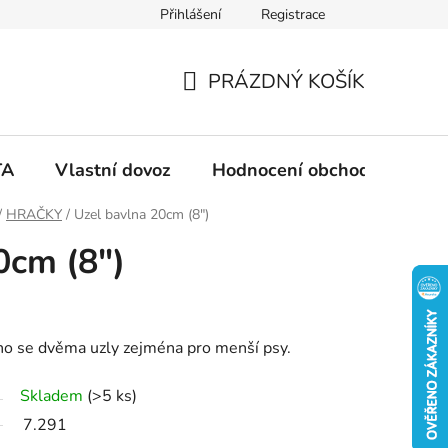
Přihlášení
Registrace
PRÁZDNÝ KOŠÍK
N
Á
TA
Vlastní dovoz
Hodnocení obchodu
Ko
K
/
HRAČKY
/
Uzel bavlna 20cm (8")
0cm (8")
U
P
no se dvěma uzly zejména pro menší psy.
N
Skladem
(>5 ks)
Í
7.291