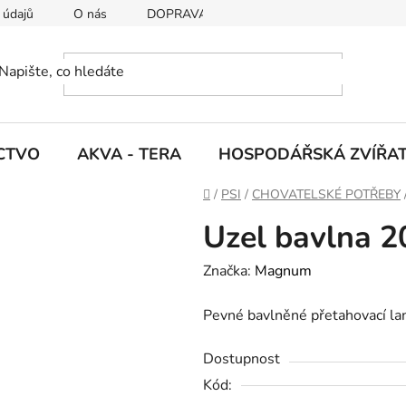
 údajů
O nás
DOPRAVA A PLATBY
CTVO
AKVA - TERA
HOSPODÁŘSKÁ ZVÍŘA
D
/
PSI
/
CHOVATELSKÉ POTŘEBY
o
Uzel bavlna 2
m
ů
Značka:
Magnum
Pevné bavlněné přetahovací la
Dostupnost
Kód: