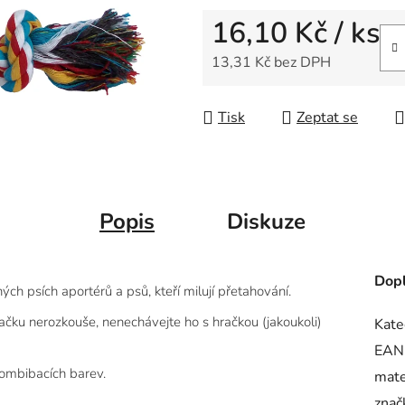
16,10 Kč
/ ks
13,31 Kč bez DPH
Měrná cena:
Tisk
Zeptat se
Popis
Diskuze
Dopl
ch psích aportérů a psů, kteří milují přetahování.
račku nerozkouše, nenechávejte ho s hračkou (jakoukoli)
Kate
EAN
kombibacích barev.
mate
znač