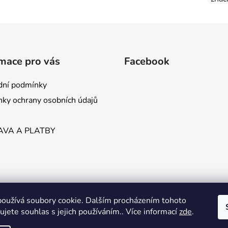
mace pro vás
Facebook
ní podmínky
ky ochrany osobních údajů
VA A PLATBY
oužívá soubory cookie. Dalším procházením tohoto
jete souhlas s jejich používáním.. Více informací
zde
.