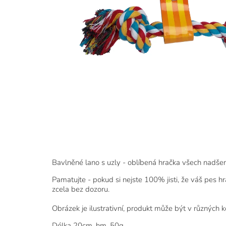
Bavlněné lano s uzly - oblíbená hračka všech nadšený
Pamatujte - pokud si nejste 100% jisti, že váš pes h
zcela bez dozoru.
Obrázek je ilustrativní, produkt může být v různých 
Délka 20cm, hm. 50g.