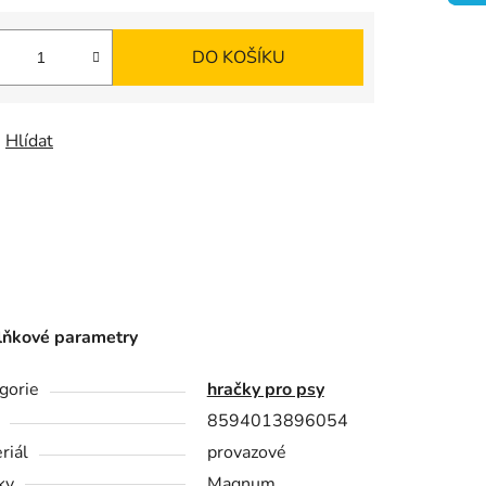
K
DO KOŠÍKU
O
Š
Hlídat
Í
K
ňkové parametry
gorie
hračky pro psy
8594013896054
riál
provazové
ky
Magnum