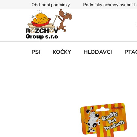
P
Obchodní podmínky
Podmínky ochrany osobních
ř
e
j
í
t
n
a
PSI
KOČKY
HLODAVCI
PTA
o
b
s
a
h