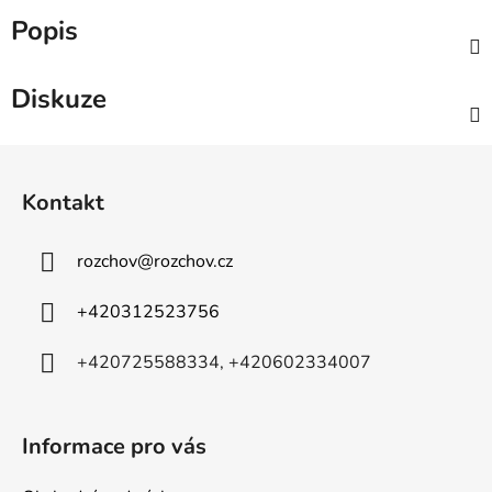
Popis
Diskuze
Z
á
Kontakt
p
a
rozchov
@
rozchov.cz
t
í
+420312523756
+420725588334, +420602334007
Informace pro vás