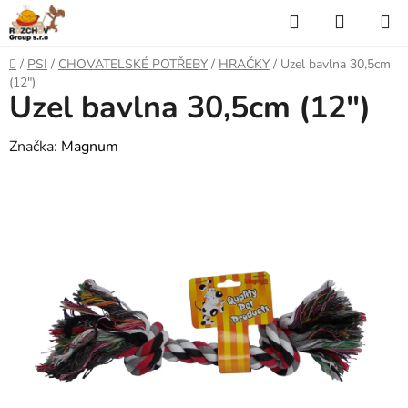
P
H
N
ř
l
Á
e
D
/
PSI
/
CHOVATELSKÉ POTŘEBY
/
HRAČKY
/
Uzel bavlna 30,5cm
j
o
e
K
(12")
í
Uzel bavlna 30,5cm (12")
m
t
ů
d
U
n
Značka:
Magnum
a
a
P
o
t
N
b
s
Í
a
h
K
O
Š
Í
K