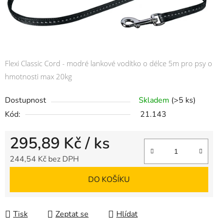
Flexi Classic Cord - modré lankové vodítko o délce 5m pro psy o
hmotnosti max 20kg
Dostupnost
Skladem
(>5 ks)
Kód:
21.143
295,89 Kč
/ ks
244,54 Kč bez DPH
Měrná cena:
DO KOŠÍKU
Tisk
Zeptat se
Hlídat