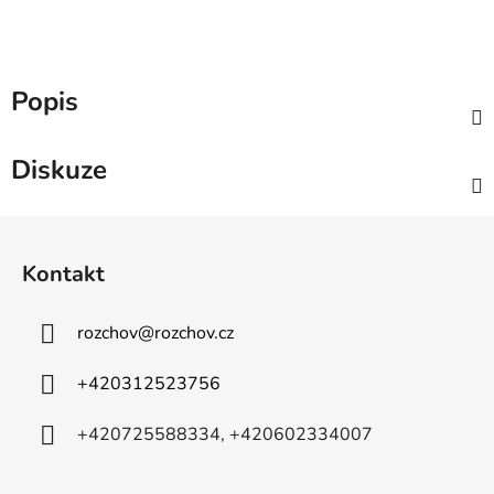
Popis
Diskuze
Z
á
Kontakt
p
a
rozchov
@
rozchov.cz
t
í
+420312523756
+420725588334, +420602334007