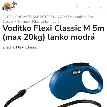
P
H
N
ř
l
Á
e
D
/
PSI
/
CHOVATELSKÉ POTŘEBY
/
VODÍTKA
/
Vodítko Flexi
j
o
e
K
Classic M 5m (max 20kg) lanko modrá
í
Vodítko Flexi Classic M 5m
m
t
ů
d
U
n
(max 20kg) lanko modrá
a
a
P
o
Značka:
Flexi Classic
t
N
b
s
Í
a
h
K
O
Š
Í
K