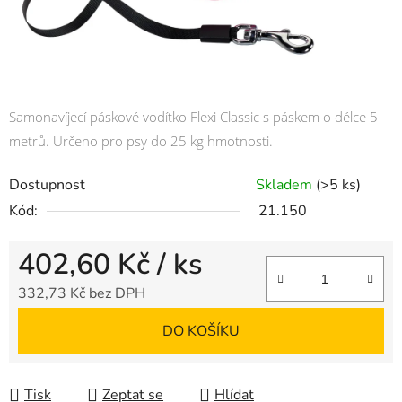
Samonavíjecí páskové vodítko Flexi Classic s páskem o délce 5
metrů. Určeno pro psy do 25 kg hmotnosti.
Dostupnost
Skladem
(>5 ks)
Kód:
21.150
402,60 Kč
/ ks
332,73 Kč bez DPH
Měrná cena:
DO KOŠÍKU
Tisk
Zeptat se
Hlídat