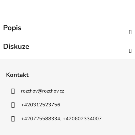
Popis
Diskuze
Z
á
Kontakt
p
a
rozchov
@
rozchov.cz
t
í
+420312523756
+420725588334, +420602334007