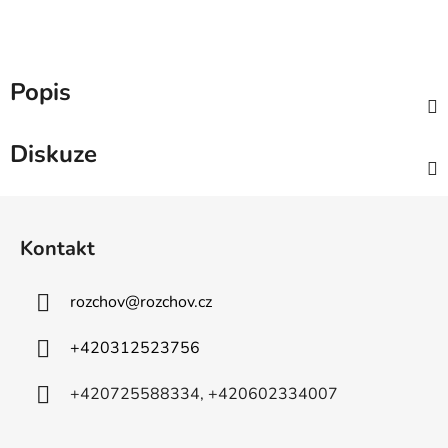
Popis
Diskuze
Z
á
Kontakt
p
a
rozchov
@
rozchov.cz
t
í
+420312523756
+420725588334, +420602334007