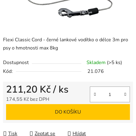
Flexi Classic Cord - černé lankové vodítko o délce 3m pro
psy o hmotnosti max 8kg
Dostupnost
Skladem
(>5 ks)
Kód:
21.076
211,20 Kč
/ ks
174,55 Kč bez DPH
Měrná cena:
DO KOŠÍKU
Tisk
Zeptat se
Hlídat