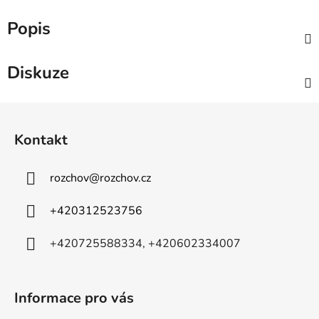
Popis
Diskuze
Z
á
Kontakt
p
a
rozchov
@
rozchov.cz
t
í
+420312523756
+420725588334, +420602334007
Informace pro vás