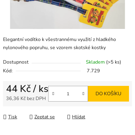
Elegantní vodítko k všestrannému využití z hladkého
nylonového popruhu, se vzorem skotské kostky
Dostupnost
Skladem
(>5 ks)
Kód:
7.729
44 Kč
/ ks
DO KOŠÍKU
36,36 Kč bez DPH
Měrná cena:
Tisk
Zeptat se
Hlídat