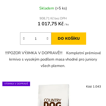
Skladem
(>5 ks)
908,71 Kč bez DPH
1 017,75 Kč
/ ks
DO KOŠÍKU
!!!POZOR VÝJIMKA V DOPRAVĚ!!! Kompletní prémiové
krmivo s vysokým podílem masa vhodné pro juniory
všech plemen.
VÝJIMKA V DOPRAVĚ
Kód:
1.043