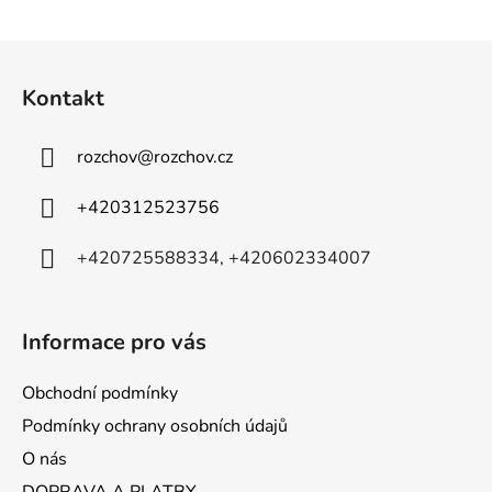
v
l
Z
á
á
d
Kontakt
p
a
a
c
rozchov
@
rozchov.cz
t
í
p
í
+420312523756
r
v
+420725588334, +420602334007
k
y
v
ý
Informace pro vás
p
i
Obchodní podmínky
s
Podmínky ochrany osobních údajů
u
O nás
DOPRAVA A PLATBY