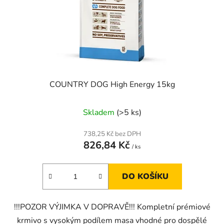
o
u
d
k
u
t
k
ů
t
ů
COUNTRY DOG High Energy 15kg
Skladem
(>5 ks)
738,25 Kč bez DPH
826,84 Kč
/ ks
DO KOŠÍKU
!!!POZOR VÝJIMKA V DOPRAVĚ!!! Kompletní prémiové
krmivo s vysokým podílem masa vhodné pro dospělé