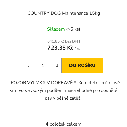
COUNTRY DOG Maintenance 15kg
Skladem
(>5 ks)
645,85 Kč bez DPH
723,35 Kč
/ ks
DO KOŠÍKU
!!!POZOR VÝJIMKA V DOPRAVĚ!!! Kompletní prémiové
krmivo s vysokým podílem masa vhodné pro dospělé
psy v běžné zátěži.
4
položek celkem
O