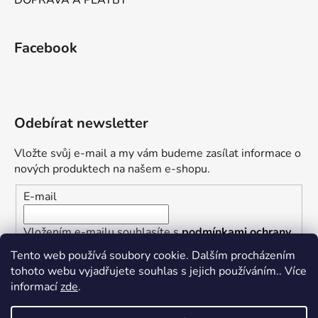
Facebook
Odebírat newsletter
Vložte svůj e-mail a my vám budeme zasílat informace o
nových produktech na našem e-shopu.
E-mail
Vložením e-mailu souhlasíte s
podmínkami ochrany
osobních údajů
Tento web používá soubory cookie. Dalším procházením
tohoto webu vyjadřujete souhlas s jejich používáním.. Více
PŘIHLÁSIT SE
informací
zde
.