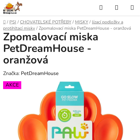
P
H
N
ř
l
Á
e
D
/
PSI
/
CHOVATELSKÉ POTŘEBY
/
MISKY
/
lízací podložky a
j
o
e
K
protihltací misky
/
Zpomalovací miska PetDreamHouse - oranžová
í
Zpomalovací miska
m
t
ů
d
U
n
PetDreamHouse -
a
a
P
oranžová
o
t
N
b
s
Značka:
PetDreamHouse
Í
a
AKCE
h
K
O
Š
Í
K