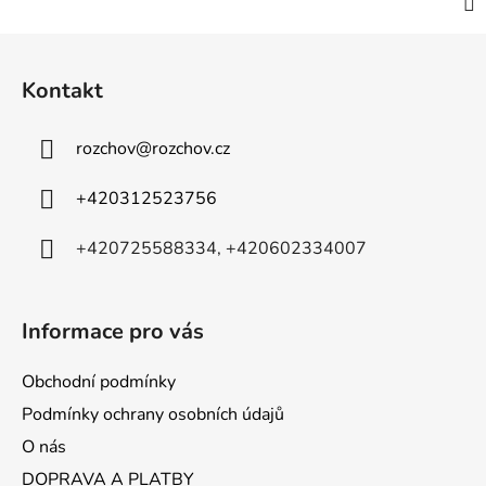
Z
á
Kontakt
p
a
rozchov
@
rozchov.cz
t
í
+420312523756
+420725588334, +420602334007
Informace pro vás
Obchodní podmínky
Podmínky ochrany osobních údajů
O nás
DOPRAVA A PLATBY