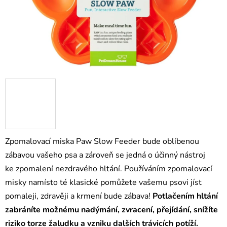
Zpomalovací miska Paw Slow Feeder bude oblíbenou
zábavou vašeho psa a zároveň se jedná o účinný nástroj
ke zpomalení nezdravého hltání. Používáním zpomalovací
misky namísto té klasické pomůžete vašemu psovi jíst
pomaleji, zdravěji a krmení bude zábava!
Potlačením hltání
zabráníte možnému nadýmání, zvracení, přejídání, snížíte
riziko torze žaludku a vzniku dalších trávicích potíží.