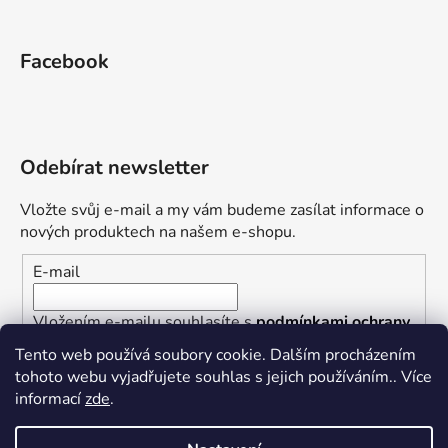
Facebook
Odebírat newsletter
Vložte svůj e-mail a my vám budeme zasílat informace o
nových produktech na našem e-shopu.
E-mail
Vložením e-mailu souhlasíte s
podmínkami ochrany
osobních údajů
Tento web používá soubory cookie. Dalším procházením
tohoto webu vyjadřujete souhlas s jejich používáním.. Více
PŘIHLÁSIT SE
informací
zde
.