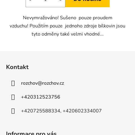
Nevymražováno! Sušeno pouze proudem
vzduchu! Použitím pouze jednoho zdroje bílkovin jsou
tyto odměny také velmi vhodné...
Z
á
Kontakt
p
a
rozchov
@
rozchov.cz
t
í
+420312523756
+420725588334, +420602334007
Informace pro vás