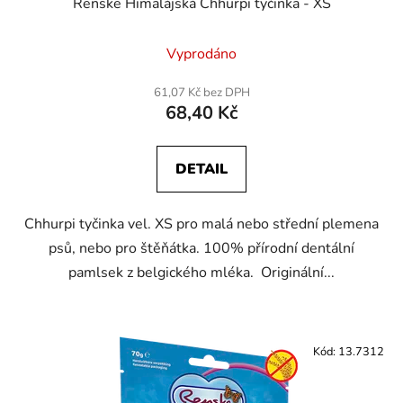
Renske Himalájská Chhurpi tyčinka - XS
Vyprodáno
61,07 Kč bez DPH
68,40 Kč
DETAIL
Chhurpi tyčinka vel. XS pro malá nebo střední plemena
psů, nebo pro štěňátka. 100% přírodní dentální
pamlsek z belgického mléka. Originální...
Kód:
13.7312