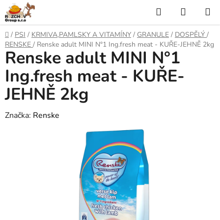
P
H
N
ř
l
Á
e
D
/
PSI
/
KRMIVA,PAMLSKY A VITAMÍNY
/
GRANULE
/
DOSPĚLÝ
/
j
o
e
K
RENSKE
/
Renske adult MINI N°1 Ing.fresh meat - KUŘE-JEHNĚ 2kg
í
Renske adult MINI N°1
m
t
ů
d
U
n
Ing.fresh meat - KUŘE-
a
a
P
JEHNĚ 2kg
o
t
N
b
s
Značka:
Renske
Í
a
h
K
O
Š
Í
K