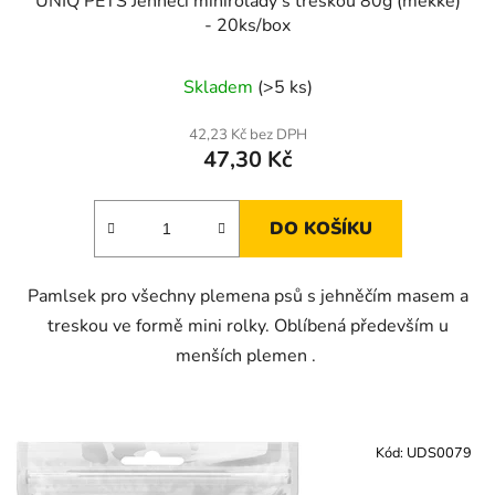
UNIQ PETS Jehněčí minirolády s treskou 80g (měkké)
- 20ks/box
Skladem
(>5 ks)
42,23 Kč bez DPH
47,30 Kč
DO KOŠÍKU
Pamlsek pro všechny plemena psů s jehněčím masem a
treskou ve formě mini rolky. Oblíbená především u
menších plemen .
Kód:
UDS0079