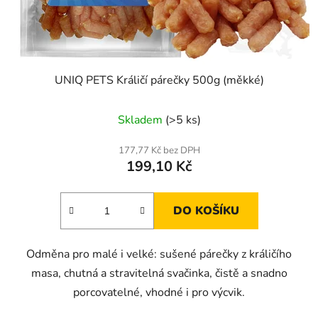
UNIQ PETS Králičí párečky 500g (měkké)
Skladem
(>5 ks)
177,77 Kč bez DPH
199,10 Kč
DO KOŠÍKU
Odměna pro malé i velké: sušené párečky z králičího
masa, chutná a stravitelná svačinka, čistě a snadno
porcovatelné, vhodné i pro výcvik.