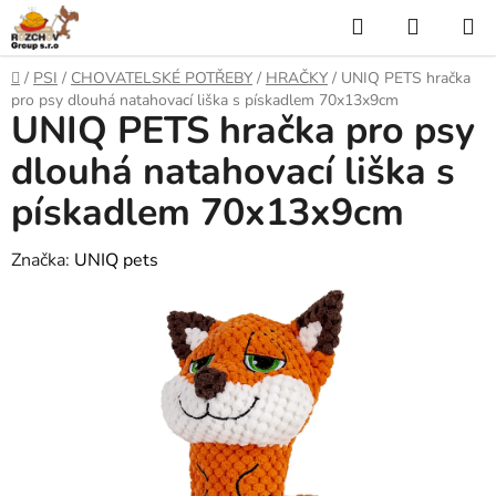
P
H
N
ř
l
Á
e
D
/
PSI
/
CHOVATELSKÉ POTŘEBY
/
HRAČKY
/
UNIQ PETS hračka
j
o
e
K
pro psy dlouhá natahovací liška s pískadlem 70x13x9cm
í
UNIQ PETS hračka pro psy
m
t
ů
d
U
n
dlouhá natahovací liška s
a
a
P
pískadlem 70x13x9cm
o
t
N
b
s
Značka:
UNIQ pets
Í
a
h
K
O
Š
Í
K