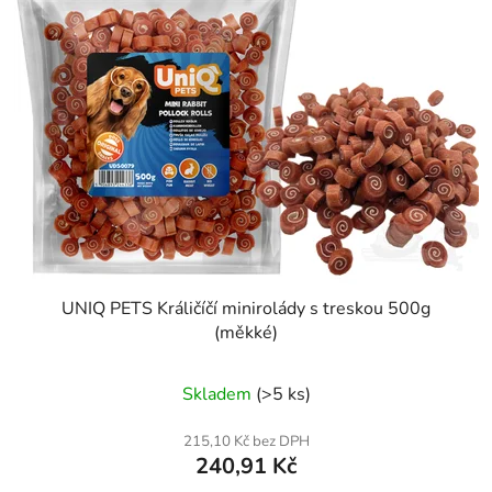
UNIQ PETS Králičíčí minirolády s treskou 500g
(měkké)
Skladem
(>5 ks)
215,10 Kč bez DPH
240,91 Kč