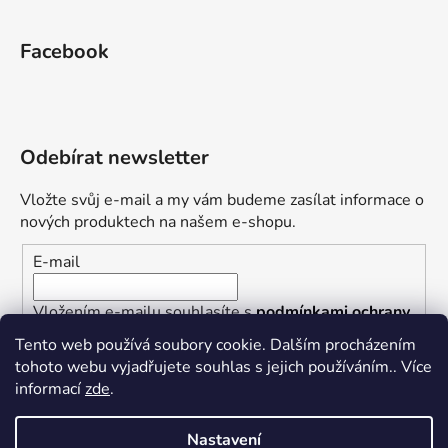
Facebook
Odebírat newsletter
Vložte svůj e-mail a my vám budeme zasílat informace o
nových produktech na našem e-shopu.
E-mail
Vložením e-mailu souhlasíte s
podmínkami ochrany
osobních údajů
Tento web používá soubory cookie. Dalším procházením
tohoto webu vyjadřujete souhlas s jejich používáním.. Více
PŘIHLÁSIT SE
informací
zde
.
Nastavení