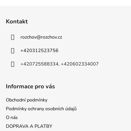
Z
á
Kontakt
p
a
rozchov
@
rozchov.cz
t
í
+420312523756
+420725588334, +420602334007
Informace pro vás
Obchodní podmínky
Podmínky ochrany osobních údajů
O nás
DOPRAVA A PLATBY