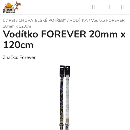
P
H
N
ř
l
Á
e
D
/
PSI
/
CHOVATELSKÉ POTŘEBY
/
VODÍTKA
/
Vodítko FOREVER
j
o
e
K
20mm x 120cm
í
Vodítko FOREVER 20mm x
m
t
ů
d
U
n
120cm
a
a
P
o
Značka:
Forever
t
N
b
s
Í
a
h
K
O
Š
Í
K