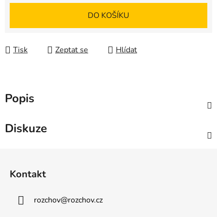
Měrná cena:
DO KOŠÍKU
Tisk
Zeptat se
Hlídat
Popis
Diskuze
Z
á
Kontakt
p
a
rozchov
@
rozchov.cz
t