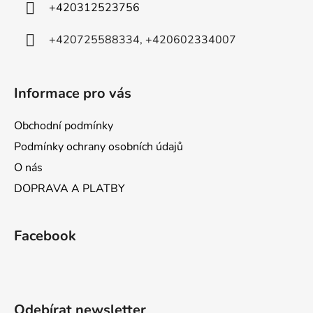
í
+420312523756
+420725588334, +420602334007
Informace pro vás
Obchodní podmínky
Podmínky ochrany osobních údajů
O nás
DOPRAVA A PLATBY
Facebook
Odebírat newsletter