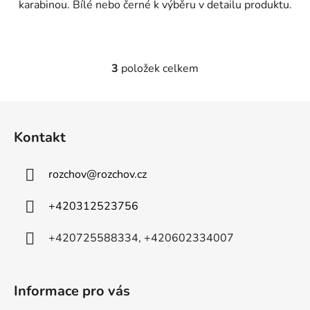
karabinou. Bílé nebo černé k výběru v detailu produktu.
3
položek celkem
O
v
l
Z
á
á
d
Kontakt
p
a
a
c
rozchov
@
rozchov.cz
t
í
p
í
+420312523756
r
v
+420725588334, +420602334007
k
y
v
ý
Informace pro vás
p