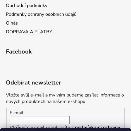
i
Obchodní podmínky
s
Podmínky ochrany osobních údajů
u
O nás
DOPRAVA A PLATBY
Facebook
Odebírat newsletter
Vložte svůj e-mail a my vám budeme zasílat informace o
nových produktech na našem e-shopu.
E-mail
Vložením e-mailu souhlasíte s
podmínkami ochrany