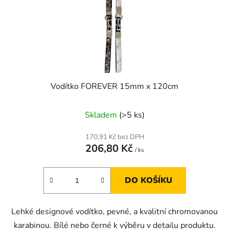
o
u
d
k
u
t
k
ů
t
ů
Vodítko FOREVER 15mm x 120cm
Skladem
(>5 ks)
170,91 Kč bez DPH
206,80 Kč
/ ks
DO KOŠÍKU
Lehké designové vodítko, pevné, a kvalitní chromovanou
karabinou. Bílé nebo černé k výběru v detailu produktu.