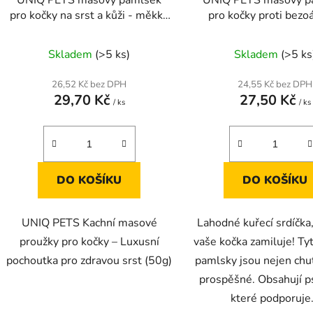
pro kočky na srst a kůži - měkké
pro kočky proti bezo
proužky s kachním masem 50g
měkká srdíčka s kuřec
50g
Skladem
(>5 ks)
Skladem
(>5 ks
26,52 Kč bez DPH
24,55 Kč bez DPH
29,70 Kč
27,50 Kč
/ ks
/ ks
DO KOŠÍKU
DO KOŠÍKU
UNIQ PETS Kachní masové
Lahodné kuřecí srdíčka,
proužky pro kočky – Luxusní
vaše kočka zamiluje! T
pochoutka pro zdravou srst (50g)
pamlsky jsou nejen chut
prospěšné. Obsahují p
které podporuje.