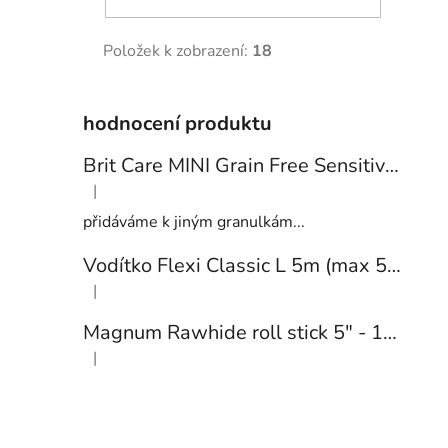
Položek k zobrazení:
18
hodnocení produktu
Brit Care MINI Grain Free Sensitive 2kg
|
Hodnocení produktu je 5 z 5 hvězdiček.
přidáváme k jiným granulkám...
Vodítko Flexi Classic L 5m (max 50kg) pásek černá
|
Hodnocení produktu je 1 z 5 hvězdiček.
Magnum Rawhide roll stick 5" - 12,5cm (cca 40ks) BROWN/WHITE
|
Hodnocení produktu je 5 z 5 hvězdiček.