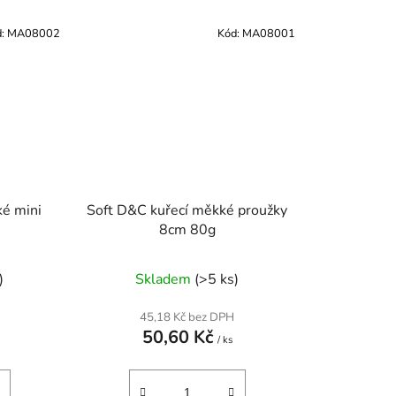
d:
MA08002
Kód:
MA08001
ké mini
Soft D&C kuřecí měkké proužky
8cm 80g
)
Skladem
(>5 ks)
45,18 Kč bez DPH
50,60 Kč
/ ks