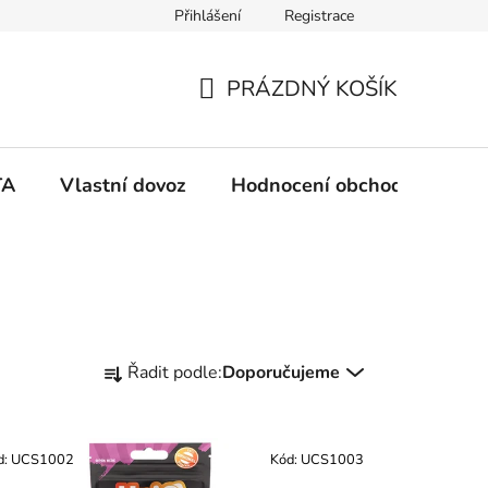
Přihlášení
Registrace
PRÁZDNÝ KOŠÍK
N
Á
TA
Vlastní dovoz
Hodnocení obchodu
Ko
K
U
P
Ř
Řadit podle:
Doporučujeme
a
N
z
e
Í
d:
UCS1002
Kód:
UCS1003
n