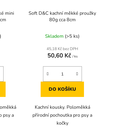
ké mini
Soft D&C kachní měkké proužky
3cm
80g cca 8cm
)
Skladem
(>5 ks)
45,18 Kč bez DPH
50,60 Kč
/ ks
DO KOŠÍKU
oloměkká
Kachní kousky. Poloměkká
o psy a
přírodní pochoutka pro psy a
kočky