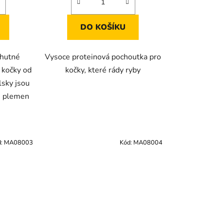
DO KOŠÍKU
chutné
Vysoce proteinová pochoutka pro
 kočky od
kočky, které rády ryby
lsky jsou
h plemen
d:
MA08003
Kód:
MA08004