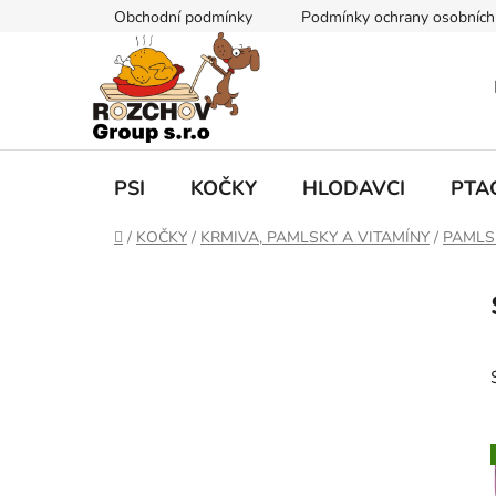
P
Obchodní podmínky
Podmínky ochrany osobních
ř
e
j
í
t
n
a
PSI
KOČKY
HLODAVCI
PTA
o
b
D
/
KOČKY
/
KRMIVA, PAMLSKY A VITAMÍNY
/
PAMLS
s
o
P
m
a
o
ů
h
s
t
r
a
n
n