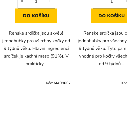
DO KOŠÍKU
DO KOŠÍKU
Renske srdíčka jsou skvělé
Renske srdíčka jsou 
jednohubky pro všechny kočky od
jednohubky pro všechny
9 týdnů věku. Hlavní ingrediencí
9 týdnů věku. Tyto pam
srdíček je kachní maso (91%). V
vhodné pro kočky všec
prakticky...
od 9 týdnů...
Kód:
MA08007
Kó