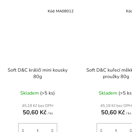
Kód:
MA08012
Kó
Soft D&C králičí mini kousky
Soft D&C kuřecí měk
80g
proužky 80g
Skladem
(>5 ks)
Skladem
(>5 ks
45,18 Kč bez DPH
45,18 Kč bez DPH
50,60 Kč
50,60 Kč
/ ks
/ ks