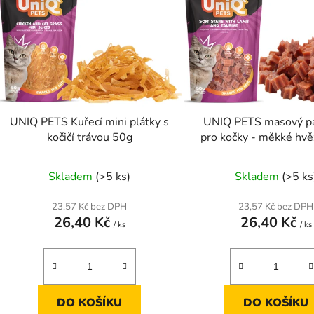
p
s
p
r
o
d
UNIQ PETS Kuřecí mini plátky s
UNIQ PETS masový p
u
kočičí trávou 50g
pro kočky - měkké hvě
k
jehněčím masem a ta
t
50g
Skladem
(>5 ks)
Skladem
(>5 ks
ů
23,57 Kč bez DPH
23,57 Kč bez DPH
26,40 Kč
26,40 Kč
/ ks
/ ks
DO KOŠÍKU
DO KOŠÍKU