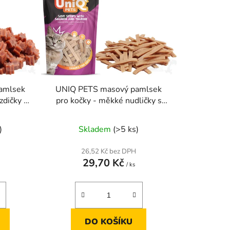
í
K
p
O
r
o
Š
d
u
Í
k
amlsek
UNIQ PETS masový pamlsek
t
zdičky s
pro kočky - měkké nudličky s
K
ů
urinem
lososem a taurinem 50g
)
Skladem
(>5 ks)
26,52 Kč bez DPH
29,70 Kč
/ ks
DO KOŠÍKU