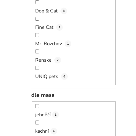
Dog & Cat
8
Fine Cat
1
Mr. Rozchov
1
Renske
2
UNIQ pets
6
dle masa
jehněčí
1
kachní
4