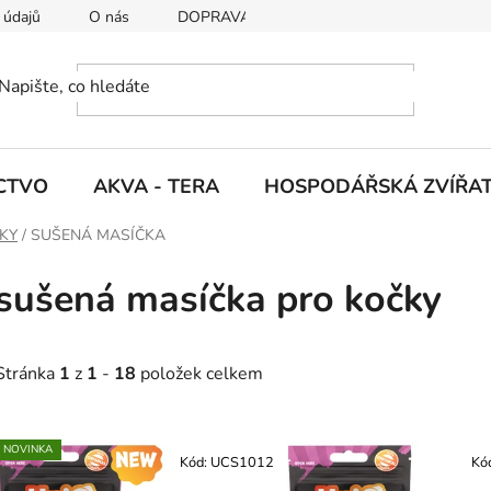
 údajů
O nás
DOPRAVA A PLATBY
CTVO
AKVA - TERA
HOSPODÁŘSKÁ ZVÍŘA
KY
/
SUŠENÁ MASÍČKA
sušená masíčka pro kočky
Stránka
1
z
1
-
18
položek celkem
V
NOVINKA
ý
Kód:
UCS1012
Kó