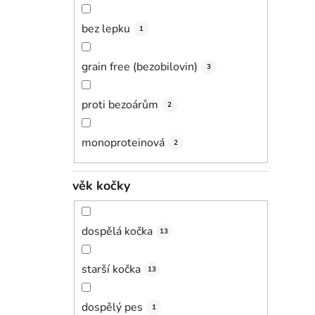
bez lepku
1
grain free (bezobilovin)
3
proti bezoárům
2
monoproteinová
2
věk kočky
dospělá kočka
13
starší kočka
13
dospělý pes
1