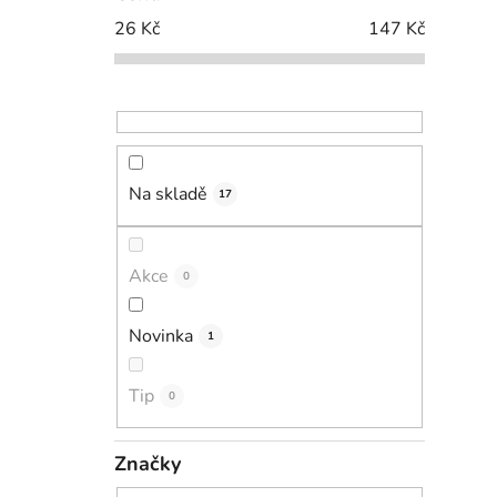
26
Kč
147
Kč
Na skladě
17
Akce
0
Novinka
1
Tip
0
Značky