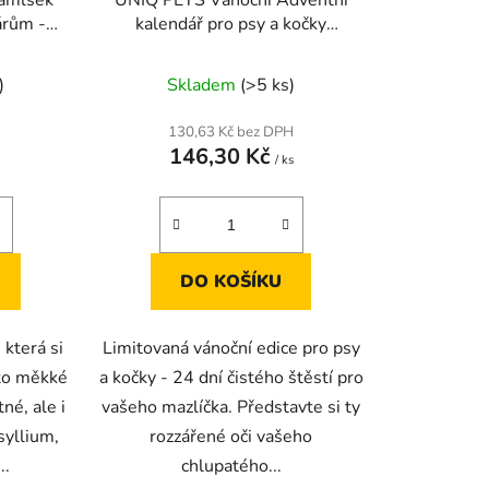
árům -
kalendář pro psy a kočky
ím masem
TREATMAS TIME 100g
)
Skladem
(>5 ks)
130,63 Kč bez DPH
146,30 Kč
/ ks
DO KOŠÍKU
 která si
Limitovaná vánoční edice pro psy
yto měkké
a kočky - 24 dní čistého štěstí pro
né, ale i
vašeho mazlíčka. Představte si ty
syllium,
rozzářené oči vašeho
..
chlupatého...