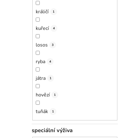
králičí
1
kuřecí
4
losos
3
ryba
4
játra
1
hovězí
1
tuňák
1
speciální výživa