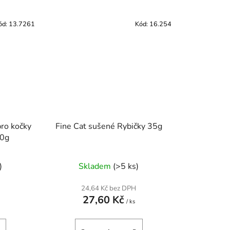
ód:
13.7261
Kód:
16.254
pro kočky
Fine Cat sušené Rybičky 35g
00g
)
Skladem
(>5 ks)
24,64 Kč bez DPH
27,60 Kč
/ ks