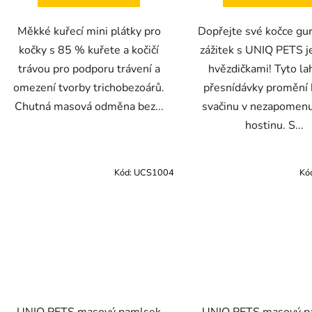
Měkké kuřecí mini plátky pro
Dopřejte své kočce g
kočky s 85 % kuřete a kočičí
zážitek s UNIQ PETS 
trávou pro podporu trávení a
hvězdičkami! Tyto l
omezení tvorby trichobezoárů.
přesnídávky promění
Chutná masová odměna bez...
svačinu v nezapomen
hostinu. S...
Kód:
UCS1004
Kó
UNIQ PETS masový pamlsek
UNIQ PETS masový p