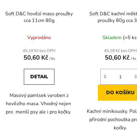
Soft D&C hovězí maso proužky
Soft D&C kachní měk
cca 11cm 80g
proužky 80g cca 
Vyprodáno
Skladem
(>5 ks
45,18 Kč bez DPH
45,18 Kč bez DPH
50,60 Kč
50,60 Kč
/ ks
/ ks
DETAIL
DO KOŠÍKU
Masový pamlsek vyroben z
hovězího masa. Vhodný nejen
Kachní minikousky. P
pro menší psy ale i pro kočky.
přírodní pochoutka pr
kočky.