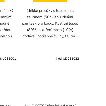
urmánský
Měkké proužky s lososem a
jemnými
taurinem (50g) jsou ideální
ahodné
pamlsek pro kočky. Kvalitní losos
 každou
(80%) a kuřecí maso (10%)
utelnou
dodávají potřebné živiny, taurin...
d:
UCS1001
Kód:
UDCS1022
amlsek
UNIQ PETS Vánoční Adventní